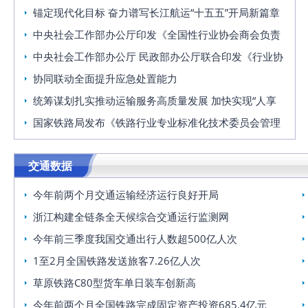
锚定现代化目标 奋力谱写长江航运“十五五”开局新篇章
中央社会工作部办公厅印发《全国性行业协会商会负责
人退出办法 （
中央社会工作部办公厅 民政部办公厅联合印发《行业协
会商会名誉职
协同联动全面提升应急处置能力
统筹谋划扎实推动运输服务高质量发展 加快实现“人享
其行、物畅其
国家铁路局发布《铁路行业专业标准化技术委员会管理
办法》等2项管
交通数据
今年前两个月交通运输经济运行良好开局
浙江构建全链条全天候综合交通运行监测网
今年前三季度我国交通出行人数超500亿人次
1至2月全国铁路发送旅客7.26亿人次
草原铁路C80型货车单日装车创新高
今年前两个月全国铁路完成固定资产投资685.4亿元