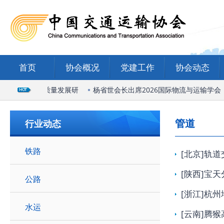
首页
协会概况
党建工作
协会动态
庄国际陆港高质量发展研
杨省世会长出席2026国际物流与运输学会（
管道
行业动态
铁路
[北京]轨
[陕西]宝
公路
[浙江]杭
水运
[云南]腾