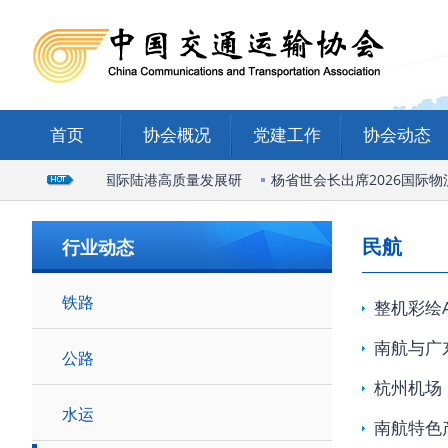
首页
协会概况
党建工作
协会动态
会长出席石家庄国际陆港高质量发展研
杨省世会长出席2026国际物
民航
行业动态
铁路
整机彩绘A
南航与广
公路
杭州机场
水运
南航特色