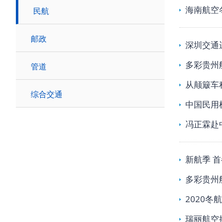
海南航空
民航
邮政
深圳交通
多彩贵州
管道
从颠簸车
综合交通
中国民用
冯正霖赴
新航季 
多彩贵州
2020
瑞丽航空