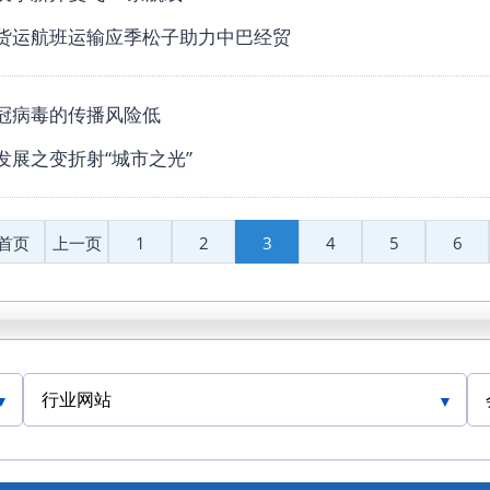
货运航班运输应季松子助力中巴经贸
冠病毒的传播风险低
发展之变折射“城市之光”
首页
上一页
1
2
3
4
5
6
行业网站
人民交通网