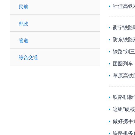
牡佳高铁
民航
邮政
衢宁铁路
防东铁路
管道
铁路“刘
综合交通
团圆列车
草原高铁
铁路积极
这组“硬
做好携手
铁路机务