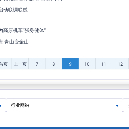
启动联调联试
为高原机车“强身健体”
海 青山变金山
首页
上一页
7
8
9
10
11
12
行业网站
人民交通网