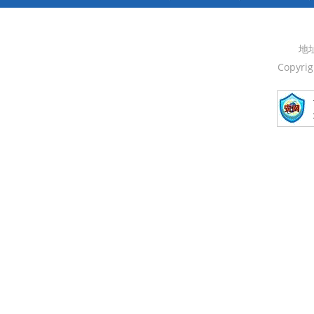
地
Copyri