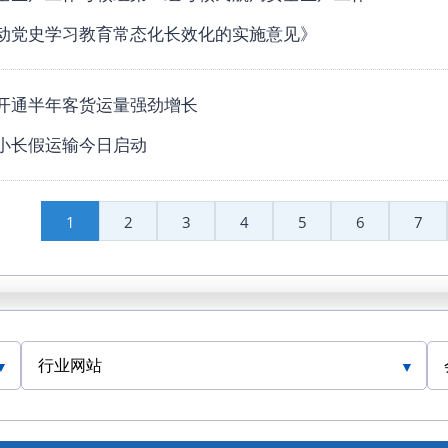
动党史学习教育常态化长效化的实施意见》
开通半年客货运量强劲增长
小长假运输今日启动
1
2
3
4
5
6
7
行业网站
人民交通网