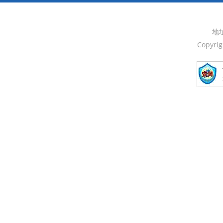
地
Copyri