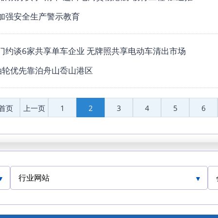
加强安全生产警示教育
门约谈6家共享单车企业 无牌照共享电动车清出市场
油轮优先靠泊舟山岙山港区
首页
上一页
1
2
3
4
5
6
行业网站
人民交通网