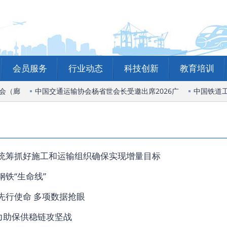
会员服务
行业动态
科技创新
教育培训
会（廊
中国交通运输协会杨省世会长受邀出席2026广
中国铁道工
统筹抓好施工和运输组织确保实现增量目标
钢铁“生命线”
先行使命 多项数据抢眼
”力助保供稳链攻坚战