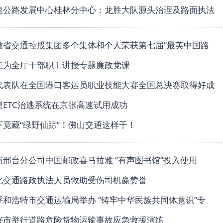
高速公路发展中心桂林分中心：龙胜大队源头治理及路面执法
安徽省交通控股集团多个集体和个人荣获第七届“最美中国路
邱江为全厅干部职工讲授专题廉政党课
省代表队在全国港口客运员职业技能大赛全国总决赛取得好成
新型ETC治逃系统在京张高速试用成功
桥下竟藏“绿野仙踪”！佛山交通这样干！
邢衡邢台分公司中国邮政喜马拉雅 “有声图书馆”投入使用
浦北交通路政执法人员救助受伤司机赢赞誉
]呼和浩特市交通运输局举办 “铸牢中华民族共同体意识”专
绍兴市举行道路危险货物运输事故应急救援演练