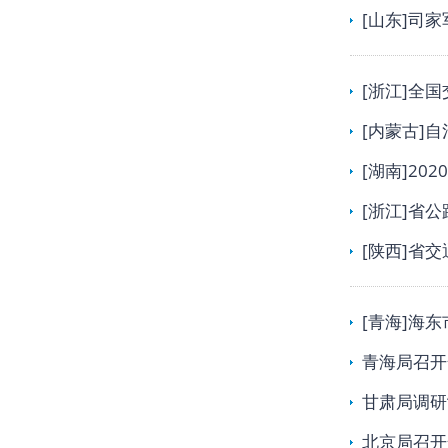
[山东]司
[浙江]全
[内蒙古]
[湖南]2
[浙江]省
[陕西]省
[青海]海
青海局召开
甘肃局调研
北京局召开